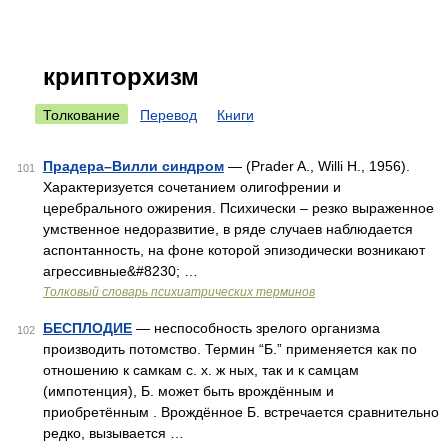
крипторхизм
Толкование
Перевод
Книги
Прадера–Вилли синдром
— (Prader A., Willi H., 1956).
101
Характеризуется сочетанием олигофрении и
церебрального ожирения. Психически – резко выраженное
умственное недоразвитие, в ряде случаев наблюдается
аспонтанность, на фоне которой эпизодически возникают
агрессивные&#8230; …
Толковый словарь психиатрических терминов
БЕСПЛОДИЕ
— неспособность зрелого организма
102
производить потомство. Термин “Б.” применяется как по
отношению к самкам с. х. ж ных, так и к самцам
(импотенция), Б. может быть врождённым и
приобретённым . Врождённое Б. встречается сравнительно
редко, вызывается …