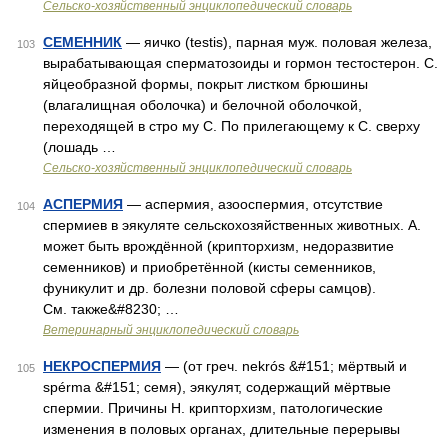
Сельско-хозяйственный энциклопедический словарь
СЕМЕННИК
— яичко (testis), парная муж. половая железа,
103
вырабатывающая сперматозоиды и гормон тестостерон. С.
яйцеобразной формы, покрыт листком брюшины
(влагалищная оболочка) и белочной оболочкой,
переходящей в стро му С. По прилегающему к С. сверху
(лошадь …
Сельско-хозяйственный энциклопедический словарь
АСПЕРМИЯ
— аспермия, азооспермия, отсутствие
104
спермиев в эякуляте сельскохозяйственных животных. А.
может быть врождённой (крипторхизм, недоразвитие
семенников) и приобретённой (кисты семенников,
фуникулит и др. болезни половой сферы самцов).
См. также&#8230; …
Ветеринарный энциклопедический словарь
НЕКРОСПЕРМИЯ
— (от греч. nekrós &#151; мёртвый и
105
spérma &#151; семя), эякулят, содержащий мёртвые
спермии. Причины Н. крипторхизм, патологические
изменения в половых органах, длительные перерывы