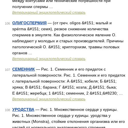
между коитусами или технические погрешности при
получении спермы …
Ветеринарный энциклопедический словарь
ОЛИГОСПЕРМИЯ
— (от греч. olígos &#151; малый и
106
spérma &#151; семя), резкое снижение количества
спермиев в эякуляте. Как физиологическое явление О.
наблюдают у молодых и старых производителей. Причины
патологической О. &#151; крипторхизм, травмы половых
органов …
Ветеринарный энциклопедический словарь
СЕМЕННИК
— Рис. 1. Семенник и его придаток с
107
латеральной поверхности. Рис. 1. Семенник и его придаток
с латеральной поверхности: А &#151; кобеля; Б &#151;
хряка; В &#151; барана; Г &#151; козла; Д &#151; быка;
Е &#151; жеребца; 1 &#151; семенник, 2 &#151;&#8230; …
Ветеринарный энциклопедический словарь
УРОДСТВА
— Рис. 1. Множественное сердце у курицы.
108
Рис. 1. Множественное сердце у курицы. уродства у
животных (Monstra), стойкие отклонения организма или его
частей от нормального анатомического строения,